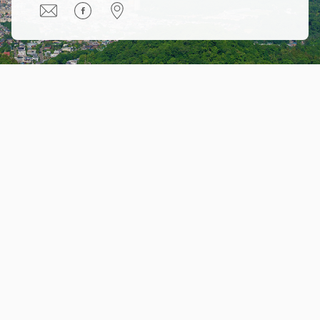
®
TOEIC and
®
TOEFL are registered trademarks of
Educational Testing Service (ETS). Products and services sold
by Orangebird are not endorsed or approved by ETS.
Orange Bird
株式会社オレンジバードは北海道大学認定スタートアップに認定されていま
す。
Hokkaido Prefecture, Sapporo, Kita Ward, 5-chōme-2-22 Kita