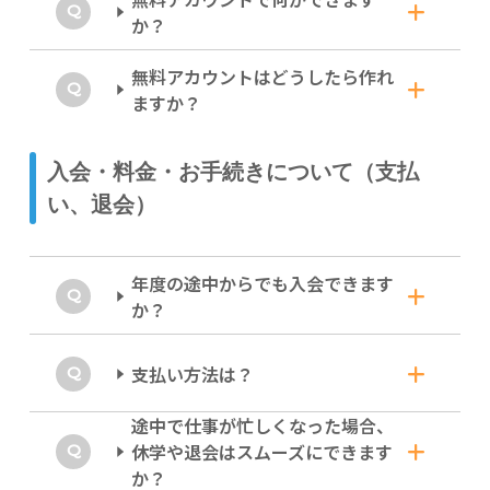
さまざまなリスニング／リーディングの練習
か？
を、いつでも気軽に進めることができます。
無料アカウントはどうしたら作れ
詳しいレベルチェック、リスニング練
ますか？
習、TOEIC/TOEFLのサンプル問題など
に挑戦できます。
ログインページで作成できます。
入会・料金・お手続きについて（支払
ぜひ使っていただきたいのが、あなたの英語力
Google アカウントからのログインも可
をかなり正確に計測できるレベルチェック。正
い、退会）
確に測るため時間は少々（30～60分）かかり
能です。
ますが、TOEIC/英検など、各種検定試験に向
ログインページで「氏名（ローマ字表記の
けたロードマップ作りにも大変役立ちます。
み）」「ユーザーネーム」「eメールアドレ
年度の途中からでも入会できます
ス」など、いくつかの項目をご記入いただくだ
さらに、スキマ時間にいつでも単語やリスニン
か？
けで作れます。Google アカウントをお持ちの
グを練習できる「軽く練習」、TOEICや
方は、「Google アカウントでログイン」でき
TOEFLのサンプル問題などが無料でご利用い
ます。（アカウント作成は
こちら
）
どのタイミングからでも始められます。
支払い方法は？
ただけます。
オレンジバードはどのレッスンも一回完結型、
途中で仕事が忙しくなった場合、
１年間で設定レベル制覇を目指すプログラムと
銀行振込、またはPayPalをご用意して
休学や退会はスムーズにできます
して設計されています。
います。
か？
『スペシャルコース』は各10週間のため、ご入