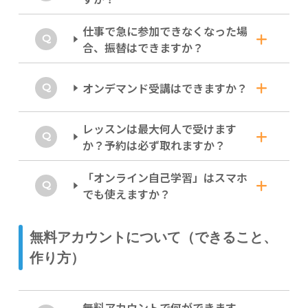
れます。
受けられます（30～60分 アカウント作成は
こ
ちら
ご受講に必要なのは、カメラ付きPCと安定し
）。レベルチェック後には、お試しで実
仕事で急に参加できなくなった場
受講時はカメラをONにしておいてくだ
際のレッスンにもご参加いただけます（お試し
たインターネット環境、Zoom デスクトップ
合、振替はできますか？
受講日のご相談は
アプリ*だけ。これさえ揃えば、全世界どこか
こちら
まで）。
さい。
らでもご受講いただけます。*2026年3月現
お顔（特に頬や口の周り、顎の筋肉）の動き
年間途中でもレベル変更ができます。その都度
在。
ワンクリックで欠席連絡＆振替可能で
オンデマンド受講はできますか？
は、聞き取りやすい発音を習得するには非常に
お気軽にご相談ください。
大きな要素です。他にも、非言語表現やオンラ
す。
スピーキング機会が多いため、ヘッドセットや
インでの会話マナーを身につける機会として、
同じ週内であれば、同一内容のレッスンが開講
イヤフォンマイクがあると、より快適にご参加
レッスンは最大何人で受けます
カメラをONにしてご参加ください。
リアルタイムのレッスンのみです。
されています。逆に「今回の内容をもう一度ど
いただくことができます。
か？予約は必ず取れますか？
もちろん背景は、お好みに設定したり、ぼかし
うしても受けたい！」という時は、別日に受講
たりしていただいてOKですよ！
円滑なコミュニケーションは「双方向」が基
予約をしておかわり参加も可能。概要が頭にあ
本。インプット、アウトプットに加えて、瞬発
「オンライン自己学習」はスマホ
る状態で、別の講師の解説に触れると、学びに
基本的に、最大１２人授業です。
力が重要になるため、ライブ授業への参加が
でも使えますか？
立体感が増します。
「自立した英語話者」への最短ルートになりま
同じ時間帯に複数のクラスを開講できるシステ
す。
ムを導入しています。予約したレッスンは必ず
同じ内容のレッスンが週に複数回開講されてい
はい、もちろん使えます！
無料アカウントについて（できること、
受講することができます。ご安心ください。
るので、受講曜日は自由自在。ワンクリックで
※開講直後は特定曜日に最大人数を超える場合
作り方）
オンライン自己学習コンテンツは、スマホ、タ
毎週カスタマイズして、どんどん自信をつけて
があります。予めご了承ください。
ブレット、PC と、デバイスを選ばず使えま
いってください！
す。
レベルに合った語彙や表現を使いこなすための
無料アカウントで何ができます