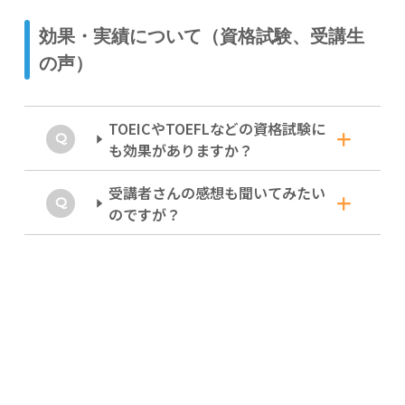
会時期によっては途中参加となる場合がありま
月額払い/年間払いをお選びいただけます。
す。ご了承ください。
休学制度はありません。退会は１週間以
効果・実績について（資格試験、受講生
上前にご連絡ください。
の声）
生活スタイルが大きく変わった、赴任先とは時
差が大きすぎて受けられない、・・・そんなと
きはお気軽にご相談ください。退会方法、返金
TOEICやTOEFLなどの資格試験に
について、詳しくは
こちら
も効果がありますか？
受講者さんの感想も聞いてみたい
大きな効果があります！
のですが？
毎週の４技能総合英語を受けているだけでも、
リスニングとリーディングのスピードUPには
ありがとうございます！数名様分ご紹介
各段の効果を感じると思います。
します。
プライバシー保護のため、お名前はイニ
時期によっては、各試験のスペシャルコースが
開講されますし、オンラインで使える自己学習
シャル表記とさせていただきます）
用問題や模試も充実しています。
この一年、飽きさせない多種多様なクラスを開
試験対策書籍に携わるだけでなく、長年に渡っ
催していただき、
て直接指導で成果を上げてきたオレンジバード
また、素晴らしい先生達に支えられ、楽しみな
のノウハウを、最大限活用してください！