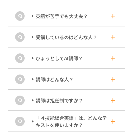
日本国内の生活では触れづらい、英語を使う場
面の「リアルな空気感」に没入していただくこ
もちろんです！毎週2時間、みっちり英
英語が苦手でも大丈夫？
とにこだわっています。 始めて1～２か月は
語で進む授業ですから。
「（英語が）速い／聞こえない…」と感じる方
も多いのですが、時間の経過とともに英語の音
レッスン自体が英語で進行するため、生の英語
がそのまま意味として把握できるようになって
大丈夫です！
受講しているのはどんな人？
の聞こえ方に毎週接することができます。毎回
きます。
「読む・聞く・書く・話す」をバランスよく取
ずっと英語を苦手としていた方も、受講を経て
り上げますが、中でももっとも違いが出やすい
大学院生として国際学会で発表したり、外資系
ただし日本語禁止といったルールはなく、進行
のがリスニング力と言えます。
「使える英語力」を本気で伸ばしたい、
ひょっとしてAI講師？
企業や海外の大学・研究機関で活躍したりと、
をみて講師が日本語で補足説明を入れる場合も
社会人や大学生のみなさんです。
人生のフィールドを着実に拡げています。
あります。
日々実感する伸びは少しずつでも、数ヶ月後に
外資系勤務、獣医師、企業・大学の研究者、プ
は大きな差になります。そのために毎週「英語
すべてヒューマン講師が対応します。
講師はどんな人？
ロアスリート、院進学や留学準備中の学生な
に触れる習慣を作ること」に集中しましょう。
ど、モチベーションの高い仲間と切磋琢磨でき
単に英語話者であるだけでなく、実績豊富な人
全力でサポートします！
る環境になっています。
間の講師が指導します。
趣味としての英会話ではなく、高校までの英語
大学生・大学院生・社会人への指導経験
講師は担任制ですか？
をベースに、いち早く英語コミュニケーション
をたっぷり積んだ、プロの講師たちで
力を伸ばすことに主眼を置いた内容も、現役大
す。
学生や忙しい社会人にご好評をいただいている
「４技能総合英語」は、どんなテ
毎回、異なる講師との出会いを楽しんで
ただ話すだけの英会話とは一線を画し、世界の
理由の一つです。
キストを使いますか？
ください！
大学人と渡り合う英語力育成を得意とする講師