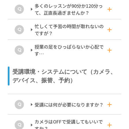
が担当します。近い将来の学会参加、海外留
あえて担任制をとっていません。実際のビジネ
多くのレッスンが90分か120分っ
学、大学院進学や就職を念頭に、リアルな英語
一般的な教科書っぽくないトピックも詰
スやアカデミックな場では、話す相手を選べな
て、正直長過ぎませんか？
力を育てます。曜日・回によって異なる講師が
いからです。多様なバックグラウンドを持つ講
め込んだ、こだわりのオリジナル・テキ
担当しますので、英・米・豪をはじめさまざま
師（英・米・豪など）と接することで、「特定
ストです。
な英語に触れることができます。
忙しくて予習の時間が取れないの
の人の英語しか聞き取れない」という状態を防
意外とあっという間です。
今の時代ならではの英語コミュニケーションの
ですが？
ぎ、どんな相手とも物怖じせず話せる柔軟な対
場で、即座に役立つ表現やトピックを盛り込ん
応力を養います。
発話時間をたっぷり確保しつつ、「聞く・読
でいます。考え方や好奇心を、しなやかにスト
む・書く」にもバランスよく取り組める内容に
授業の足をひっぱらないか心配で
レッチする効果も感じていただけるように作っ
予習のいらないレッスンです。
なっています。ミーティングやゼミの標準的な
す…
ています。
長さと同じレッスン時間を英語だけで乗り切る
毎回のレッスンは、注目する単語や表現に目を
達成感をぜひ味わってください。
通すことから始まります。予習してないから出
正解を探るだけの無難な英語から、相手との会
ご安心を！ご自身にフィットした難易度
受講環境・システムについて（カメラ、
にくいなあ…といった心配もなく、毎回新鮮な
話を深めて、新しい世界を切り拓く「ツールと
で学べます！。
気分で受講できます。
デバイス、振替、予約）
しての英語力」へ着実にアップデートしていけ
語学習得では「ちょっと背伸びする」程度の難
ますよ！
易度に、継続的に取り組んでいくことが最大の
効果をもたらすと言われます。 同じ学びの段階
にいる他の受講生と講師との会話から、表現の
受講には何が必要になりますか？
幅を広げるヒントがたくさん得られるのも、リ
アルタイム授業ならではのメリットです。
カメラはOFFで受講してもいいで
ネットミーティング環境があれば受けら
レベルチェックは、無料アカウントから無料で
すか？