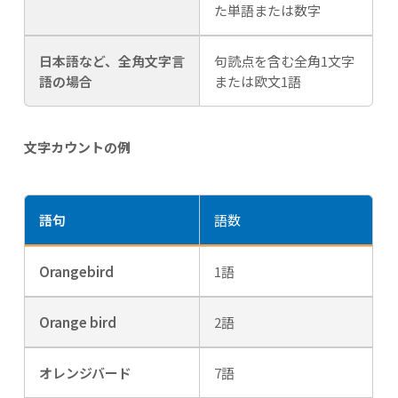
た単語または数字
日本語など、全角文字言
句読点を含む全角1文字
語の場合
または欧文1語
文字カウントの例
語句
語数
Orangebird
1語
Orange bird
2語
オレンジバード
7語